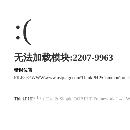
:(
无法加载模块:2207-9963
错误位置
FILE: E:\WWW\www.astp-agr.com\ThinkPHP\Common\funct
3.1.3
ThinkPHP
{ Fast & Simple OOP PHP Framework } -- 